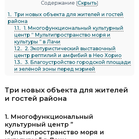
Содержание
Скрыть
[
]
1.
Три новых объекта для жителей и гостей
района
1.1.
1. Многофункциональный культурный
центр ” Мультипространство моря и
культуры ” в Лачи
1.2.
2. Экотуристический выставочный
центр рептилий и амфибий в Нео Хорио
1.3.
3. Благоустройство городской площади
и зелёной зоны перед мэрией
Три новых объекта для жителей
и гостей района
1. Многофункциональный
культурный центр ”
Мультипространство моря и