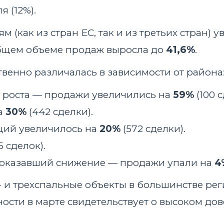
я (12%).
как из стран ЕС, так и из третьих стран) ув
общем объеме продаж выросла до
41,6%
.
венно различалась в зависимости от района
 роста — продажи увеличились на
59%
(100 с
а
30%
(442 сделки).
ций увеличилось на
20%
(572 сделки).
5 сделок).
показавший снижение — продажи упали на
4
х- и трехспальные объекты в большинстве ре
вности в марте свидетельствует о высоком д