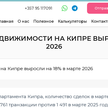
+357 95 117091
Отправ
лавная
О нас
Полезное
Калькуляторы
Контак
ВИЖИМОСТИ НА КИПРЕ ВЫРО
2026
артамента Кипра, количество сделок в март
761 транзакции против 1 491 в марте 2025 го