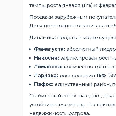
темпы роста января (11%) и феврал
Продажи зарубежным покупателям (
Доля иностранного капитала в 
Динамика продаж в марте сущест
Фамагуста:
абсолютный лидер
Никосия:
зафиксирован рост н
Лимассол:
количество транзак
Ларнака:
рост составил
16%
(36
Пафос:
единственный район, 
Стабильный спрос на одно-, дву
устойчивость сектора. Рост акти
недвижимости острова.