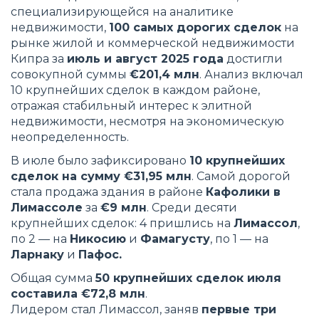
специализирующейся на аналитике
недвижимости,
100 самых дорогих сделок
на
рынке жилой и коммерческой недвижимости
Кипра за
июль и август 2025 года
достигли
совокупной суммы
€201,4 млн
. Анализ включал
10 крупнейших сделок в каждом районе,
отражая стабильный интерес к элитной
недвижимости, несмотря на экономическую
неопределенность.
В июле было зафиксировано
10 крупнейших
сделок на сумму €31,95 млн
. Самой дорогой
стала продажа здания в районе
Кафолики в
Лимассоле
за
€9 млн
. Среди десяти
крупнейших сделок: 4 пришлись на
Лимассол
,
по 2 — на
Никосию
и
Фамагусту
, по 1 — на
Ларнаку
и
Пафос.
Общая сумма
50 крупнейших сделок июля
составила €72,8 млн
.
Лидером стал Лимассол, заняв
первые три