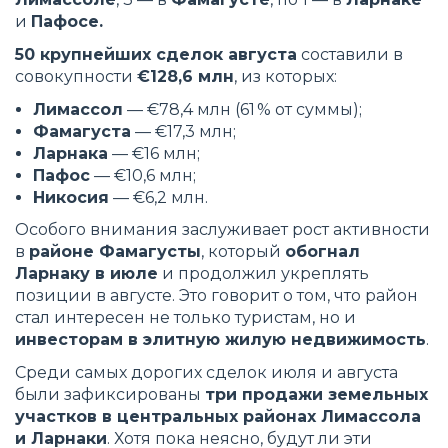
и
Пафосе.
50 крупнейших сделок августа
составили в
совокупности
€128,6 млн
, из которых:
Лимассол
— €78,4 млн (61 % от суммы);
Фамагуста
— €17,3 млн;
Ларнака
— €16 млн;
Пафос
— €10,6 млн;
Никосия
— €6,2 млн.
Особого внимания заслуживает рост активности
в
районе Фамагусты
, который
обогнал
Ларнаку в июле
и продолжил укреплять
позиции в августе. Это говорит о том, что район
стал интересен не только туристам, но и
инвесторам в элитную жилую недвижимость
.
Среди самых дорогих сделок июля и августа
были зафиксированы
три продажи земельных
участков в центральных районах Лимассола
и Ларнаки
. Хотя пока неясно, будут ли эти