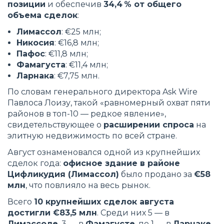
позиции
и обеспечив
34,4 % от общего
объема сделок
:
Лимассол
: €25 млн;
Никосия
: €16,8 млн;
Пафос
: €11,8 млн;
Фамагуста
: €11,4 млн;
Ларнака
: €7,75 млн.
По словам генерального директора Ask Wire
Павлоса Лоизу, такой «равномерный охват пяти
районов в топ-10 — редкое явление»,
свидетельствующее о
расширении спроса
на
элитную недвижимость по всей стране.
Август ознаменовался одной из крупнейших
сделок года:
офисное здание в районе
Цифликудия (Лимассол)
было продано за
€58
млн
, что повлияло на весь рынок.
Всего
10 крупнейших сделок августа
достигли €83,5 млн
. Среди них 5 — в
Лимассоле
, 3 — в
Фамагусте
, по 1 — в
Ларнаке