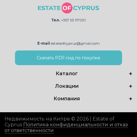
Тел.
+357 95 117091
E-mail
estateofcyprus@gmail.com
Скачать PDF-гид по покупке
Каталог
Локации
Компания
Недвижимость на Кипре © 2026 | Estate of
Cyprus
Политика конфиденциальности и отказ
от ответственности