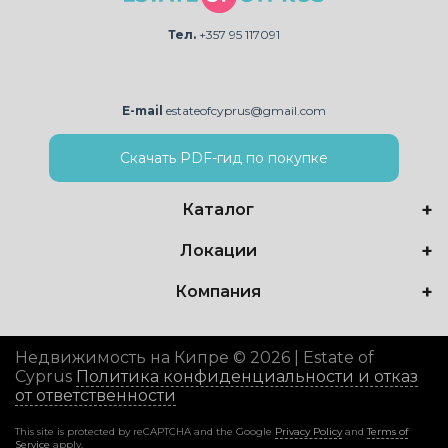
Тел.
+357 95 117091
E-mail
estateofcyprus@gmail.com
Скачать PDF-гид по покупке
Каталог
Локации
Компания
Недвижимость на Кипре © 2026 | Estate of
Cyprus
Политика конфиденциальности и отказ
от ответственности
This site is protected by reCAPTCHA and the Google
Privacy Policy
and
Terms of
Service
apply.