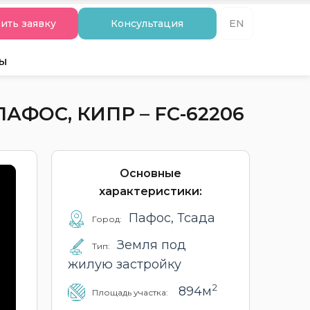
ить заявку
Консультация
EN
ты
ФОС, КИПР – FC-62206
Основные
характеристики:
Пафос, Тсада
Город:
Земля под
Тип:
жилую застройку
2
894м
Площадь участка: