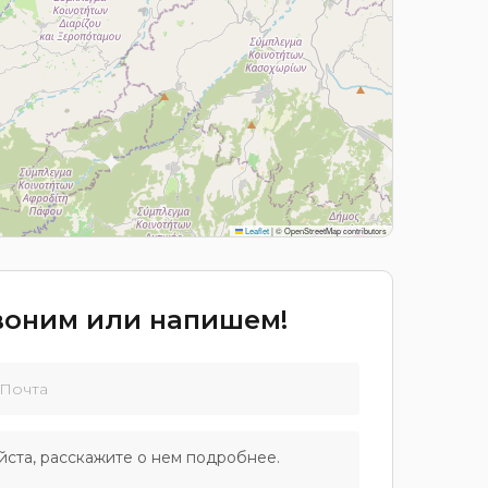
Leaflet
|
© OpenStreetMap contributors
звоним или напишем!