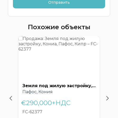
Похожие объекты
Земля под жилую застройку, Кониа, Пафос, Кипр – FC-62377
Пафос, Кония
Па
€290,000+НДС
€2
FC-62377
FC