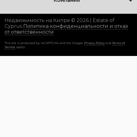
Компания
Недвижимость на Кипре © 2026 | Estate of
Cyprus
Политика конфиденциальности и отказ
от ответственности
This site is protected by reCAPTCHA and the Google
Privacy Policy
and
Terms of
Service
apply.