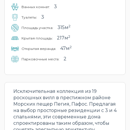
3
Ванных комнат:
3
Туалеты:
2
315м
Площадь участка:
2
217м
Крытая площадь:
2
47м
Открытая веранда:
2
Парковочные места:
Исключительная коллекция из 19
роскошных вилл в престижном районе
Морских пещер Пегия, Пафос. Предлагая
на выбор просторные резиденции с 3 и 4
спальнями, эти современные дома
спроектированы таким образом, чтобы
сочетать элегантную архитектуру,