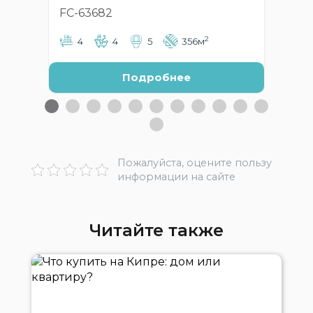
FC-63682
FC
2
4
4
5
356м
Подробнее
Пожалуйста, оцените пользу
информации на сайте
Читайте также