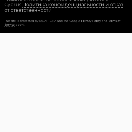
Cyprus
Политика конфиденциальности и отказ
от ответственности
This site is protected by reCAPTCHA and the Google
Privacy Policy
and
Terms of
Service
apply.