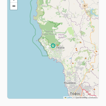
−
Leaflet
|
© OpenStreetMap contributors