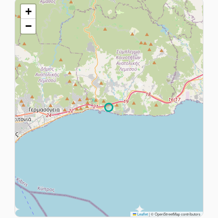
+
−
Leaflet
|
© OpenStreetMap contributors