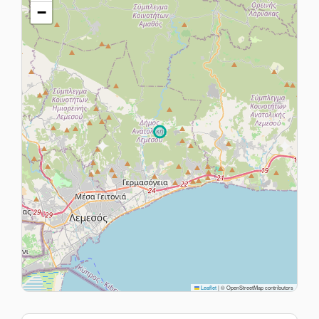
−
Leaflet
|
© OpenStreetMap contributors