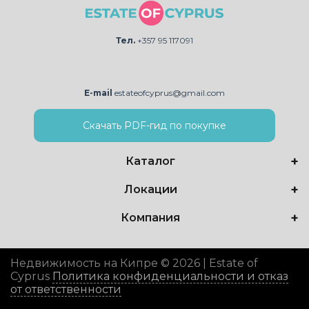
Тел.
+357 95 117091
E-mail
estateofcyprus@gmail.com
Скачать PDF-гид по покупке
Каталог
Локации
Компания
Недвижимость на Кипре © 2026 | Estate of
Cyprus
Политика конфиденциальности и отказ
от ответственности