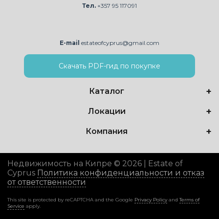
Тел.
+357 95 117091
E-mail
estateofcyprus@gmail.com
Скачать PDF-гид по покупке
Каталог
Локации
Компания
Недвижимость на Кипре © 2026 | Estate of
Cyprus
Политика конфиденциальности и отказ
от ответственности
This site is protected by reCAPTCHA and the Google
Privacy Policy
and
Terms of
Service
apply.