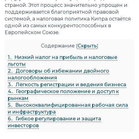
страной. Этот процесс значительно упрощен и
поддерживается благоприятной правовой
системой, а налоговая политика Кипра остаётся
одной из самых конкурентоспособных в
Европейском Союзе.
Содержание
Скрыть
[
]
1.
Низкий налог на прибыль и налоговые
льготы
2.
Договоры об избежании двойного
налогообложения
3.
Лёгкость регистрации и ведения бизнеса
4.
Географическое положение и доступ к
рынкам
5.
Высококвалифицированная рабочая сила
и инфраструктура
6.
Гибкое регулирование и защита
инвесторов