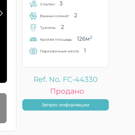
3
Cпален:
2
Ванных комнат:
2
Туалеты:
2
126м
Крытая площадь:
1
Парковочные места:
Ref. No. FC-44330
Продано
Запрос информации