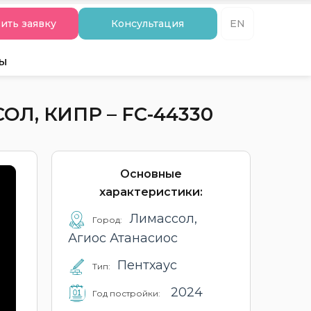
ить заявку
Консультация
EN
ты
Л, КИПР – FC-44330
Основные
характеристики:
Лимассол,
Город:
Агиос Атанасиос
Пентхаус
Тип:
2024
Год постройки: