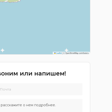
Leaflet
|
© OpenStreetMap contributors
звоним или напишем!