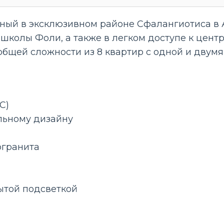
ый в эксклюзивном районе Сфалангиотиса в А
й школы Фоли, а также в легком доступе к цент
общей сложности из 8 квартир с одной и двум
С)
льному дизайну
огранита
ытой подсветкой