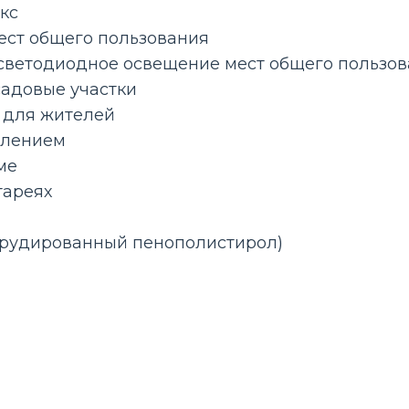
кс
ест общего пользования
светодиодное освещение мест общего пользо
адовые участки
 для жителей
влением
ме
тареях
трудированный пенополистирол)