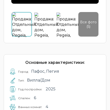
Все фото
(5)
Основные характеристики:
Пафос, Пегия
Город:
Вилла/Дом
Тип:
2025
Год постройки:
6
Cпален:
4
Ванных комнат: