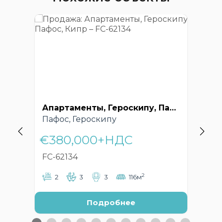
Апартаменты, Героскипу, Пафос, Кипр – FC-62134
Пафос, Героскипу
Па
€380,000+НДС
€
FC-62134
FC
2
2
3
3
116м
Подробнее