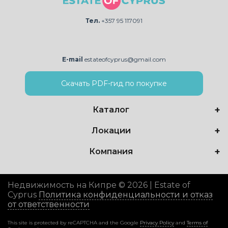
Тел.
+357 95 117091
E-mail
estateofcyprus@gmail.com
Скачать PDF-гид по покупке
Каталог
Локации
Компания
Недвижимость на Кипре © 2026 | Estate of
Cyprus
Политика конфиденциальности и отказ
от ответственности
This site is protected by reCAPTCHA and the Google
Privacy Policy
and
Terms of