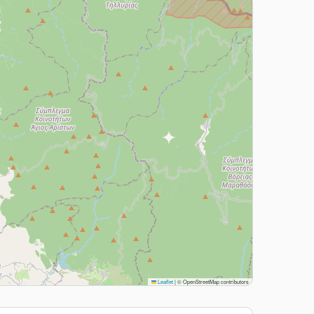
Leaflet
|
© OpenStreetMap contributors