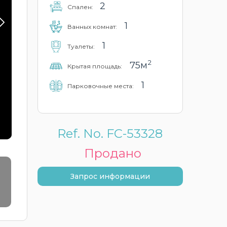
2
Cпален:
1
Ванных комнат:
1
Туалеты:
2
75м
Крытая площадь:
1
Парковочные места:
Ref. No. FC-53328
Продано
Запрос информации