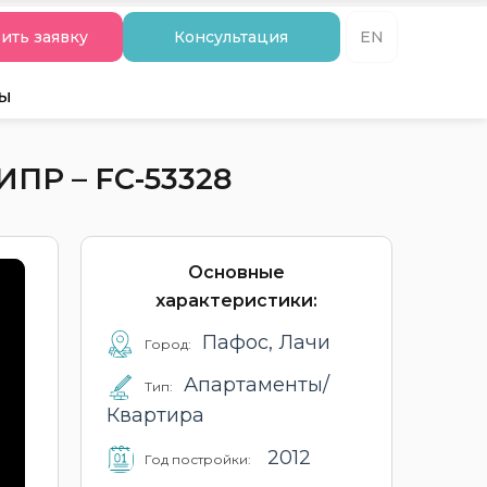
ить заявку
Консультация
EN
ты
ПР – FC-53328
Основные
характеристики:
Пафос, Лачи
Город:
Апартаменты/
Тип:
Квартира
2012
Год постройки: