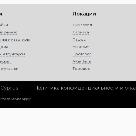
ог
Локации
ойки
Лимассол
ый рынок
Ларнака
нты и квартиры
Пафос
дома
Никосия
ы и таунхаусы
Протарас
еская
Айа-Напа
е участки
Троодос
 Cyprus
Политика конфиденциальности и отказ
erms of Service
apply.