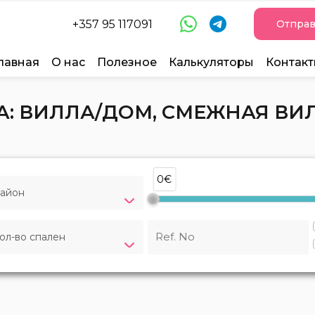
+357 95 117091
Отправ
лавная
О нас
Полезное
Калькуляторы
Контак
: ВИЛЛА/ДОМ, СМЕЖНАЯ ВИ
0€
айон
ол-во спален