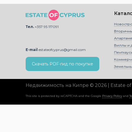
Катал
Новостр
Тел.
+357 95 117091
Вторичн
Апартаме
Виллы и 
E-mail
estateofcyprus@gmail.com
Пентхаус
Коммерч
Скачать PDF-гид по покупке
Земельны
Недвижимость на Кипре © 2026 | Estate of
This site is protected by reCAPTCHA and the Google
Privacy Policy
and
T