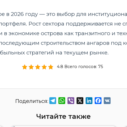
е в 2026 году — это выбор для институциона
ортфеля. Рост сектора поддерживается не с
 экономике острова как транзитного и техн
последующим строительством ангаров под ко
рибыльных стратегий на текущем рынке.
4.8 Всего голосов: 75
Telegram
WhatsApp
Viber
X
LinkedIn
Facebook
VK
Читайте также