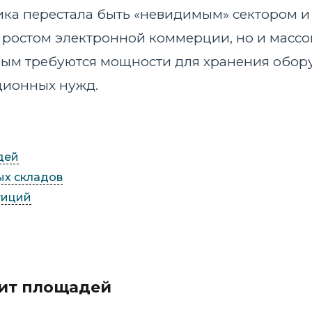
ика перестала быть «невидимым» сектором 
ко ростом электронной коммерции, но и мас
орым требуются мощности для хранения обор
ционных нужд.
дей
ых складов
тиций
ит площадей