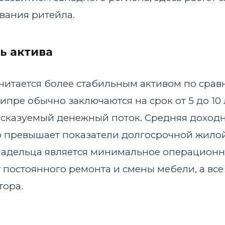
вания ритейла.
ь актива
итается более стабильным активом по срав
пре обычно заключаются на срок от 5 до 10 
сказуемый денежный поток. Средняя доходнос
то превышает показатели долгосрочной жилой
дельца является минимальное операционное
т постоянного ремонта и смены мебели, а вс
тора.