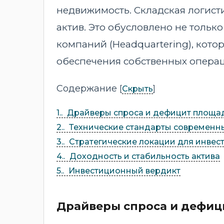
недвижимость. Складская логист
актив. Это обусловлено не толь
компаний (Headquartering), кот
обеспечения собственных опера
Содержание
[
]
Скрыть
1.
Драйверы спроса и дефицит площа
2.
Технические стандарты современн
3.
Стратегические локации для инвес
4.
Доходность и стабильность актива
5.
Инвестиционный вердикт
Драйверы спроса и дефиц