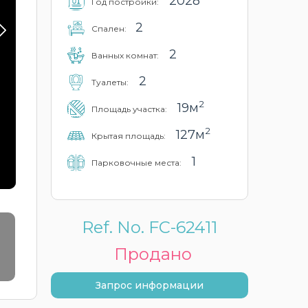
2028
Год постройки:
2
Cпален:
2
Ванных комнат:
2
Туалеты:
2
19м
Площадь участка:
2
127м
Крытая площадь:
1
Парковочные места:
Ref. No. FC-62411
Продано
Запрос информации