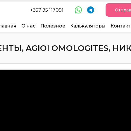
+357 95 117091
Отправ
лавная
О нас
Полезное
Калькуляторы
Контак
Ы, AGIOI OMOLOGITES, НИКО