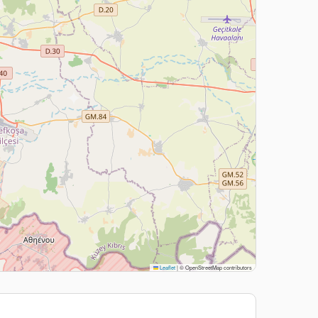
Leaflet
|
© OpenStreetMap contributors