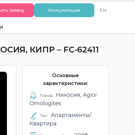
ить заявку
Консультация
EN
ты
СИЯ, КИПР – FC-62411
Основные
характеристики:
Никосия, Agioi
Город:
Omologites
Апартаменты/
Тип:
Квартира