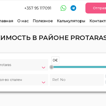
+357 95 117091
Отправ
лавная
О нас
Полезное
Калькуляторы
Контак
МОСТЬ В РАЙОНЕ PROTARAS
0€
rotaras
ол-во спален