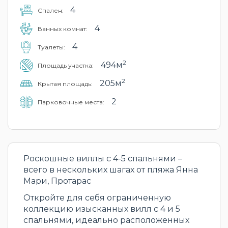
4
Cпален:
4
Ванных комнат:
4
Туалеты:
2
494м
Площадь участка:
2
205м
Крытая площадь:
2
Парковочные места:
Роскошные виллы с 4-5 спальнями –
всего в нескольких шагах от пляжа Янна
Мари, Протарас
Откройте для себя ограниченную
коллекцию изысканных вилл с 4 и 5
спальнями, идеально расположенных