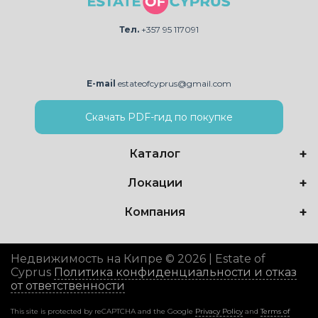
Тел.
+357 95 117091
E-mail
estateofcyprus@gmail.com
Скачать PDF-гид по покупке
Каталог
Локации
Компания
Недвижимость на Кипре © 2026 | Estate of
Cyprus
Политика конфиденциальности и отказ
от ответственности
This site is protected by reCAPTCHA and the Google
Privacy Policy
and
Terms of