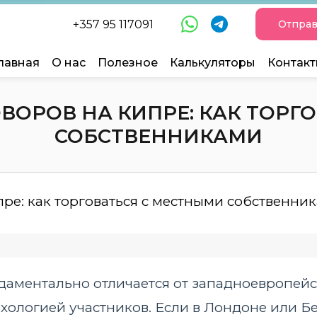
+357 95 117091
Отправ
лавная
О нас
Полезное
Калькуляторы
Контак
ВОРОВ НА КИПРЕ: КАК ТОРГ
СОБСТВЕННИКАМИ
аментально отличается от западноевропейс
ихологией участников. Если в Лондоне или Б