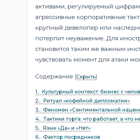
активами, регулируемый цифрами
агрессивные корпоративные такти
крупный девелопер или наследник
потерпит неуважение. Для иност
становится таким же важным инст
чувствовать момент для атаки мо
Содержание
[
]
Скрыть
1.
Культурный контекст: бизнес с чел
2.
Ритуал «кофейной дипломатии»
3.
Феномен «Сентиментальной нацен
4.
Тактики торга: что работает, а что н
5.
Язык «Да» и «Нет»
6.
Фактор посредников