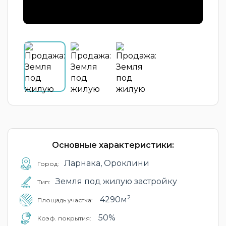
Основные характеристики:
Ларнака, Ороклини
Город:
Земля под жилую застройку
Тип:
2
4290м
Площадь участка:
50%
Коэф. покрытия: