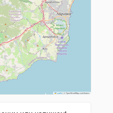
Leaflet
|
© OpenStreetMap contributors