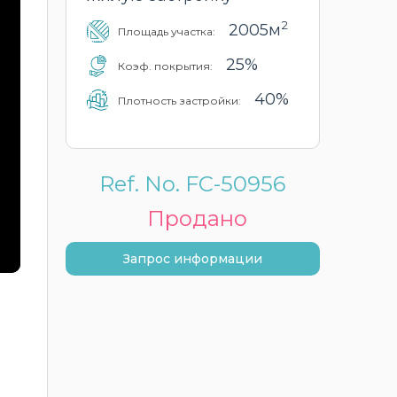
2
2005м
Площадь участка:
25%
Коэф. покрытия:
40%
Плотность застройки:
Ref. No. FC-50956
Продано
Запрос информации