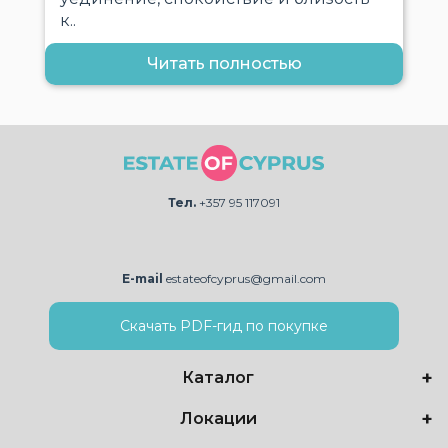
к..
Читать полностью
Тел.
+357 95 117091
E-mail
estateofcyprus@gmail.com
Скачать PDF-гид по покупке
Каталог
Локации