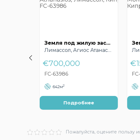
Земля под жилую застройку, Agios Athanasios, Лимассол, Кипр – FC-63986
Лимассол, Агиос Атанасиос
Ли
€700,000
€1
FC-63986
FC
2
642м
Подробнее
Пожалуйста, оцените пользу 