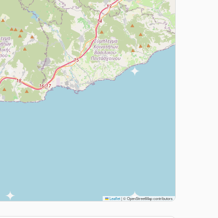
Leaflet
|
© OpenStreetMap contributors