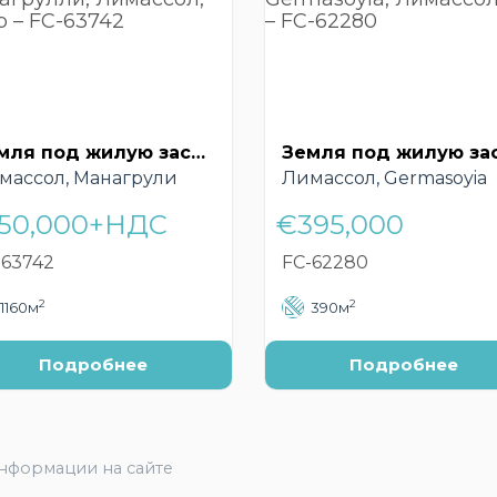
Земля под жилую застройку, Монагрулли, Лимассол, Кипр – FC-63742
массол, Манагрули
Лимассол, Germasoyia
50,000+НДС
€395,000
-63742
FC-62280
2
2
1160м
390м
Подробнее
Подробнее
информации на сайте