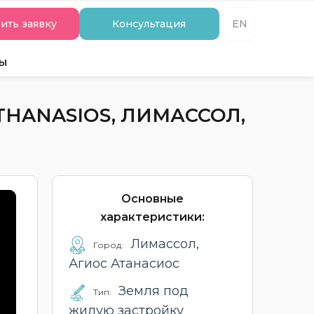
ить заявку
Консультация
EN
ты
THANASIOS, ЛИМАССОЛ,
Основные
характеристики:
Лимассол,
Город:
Агиос Атанасиос
Земля под
Тип:
жилую застройку