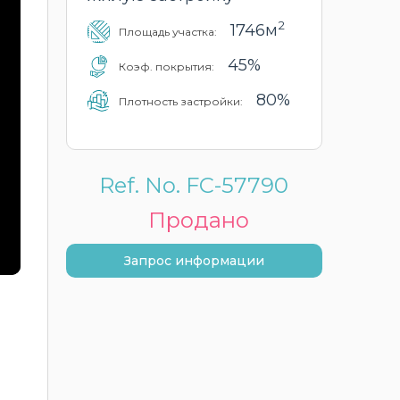
2
1746м
Площадь участка:
45%
Коэф. покрытия:
80%
Плотность застройки:
Ref. No. FC-57790
Продано
Запрос информации