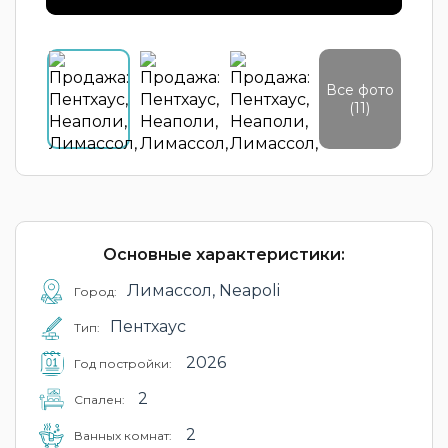
Все фото
(11)
Основные характеристики:
Лимассол, Neapoli
Город:
Пентхаус
Тип:
2026
Год постройки:
2
Cпален:
2
Ванных комнат: