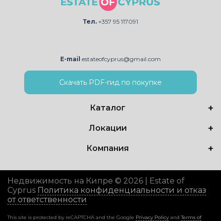
Тел.
+357 95 117091
E-mail
estateofcyprus@gmail.com
Скачать PDF-гид по покупке
Каталог
Локации
Компания
Недвижимость на Кипре © 2026 | Estate of
Cyprus
Политика конфиденциальности и отказ
от ответственности
This site is protected by reCAPTCHA and the Google
Privacy Policy
and
Terms of