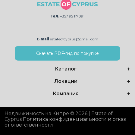
Тел.
+357 95 117091
E-mail
estateofcyprus@gmail.com
Скачать PDF-гид по покупке
Каталог
Локации
Компания
Недвижимость на Кипре © 2026 | Estate of
Cyprus
Политика конфиденциальности и отказ
от ответственности