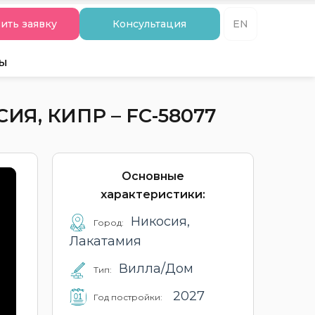
ить заявку
Консультация
EN
ты
Я, КИПР – FC-58077
Основные
характеристики:
Никосия,
Город:
Лакатамия
Вилла/Дом
Тип:
2027
Год постройки: