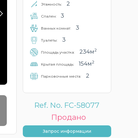
2
Этажность:
3
Cпален:
3
Ванных комнат:
3
Туалеты:
2
234м
Площадь участка:
2
154м
Крытая площадь:
2
Парковочные места:
Ref. No. FC-58077
Продано
Запрос информации