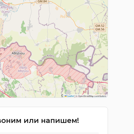
Leaflet
|
© OpenStreetMap contributors
звоним или напишем!