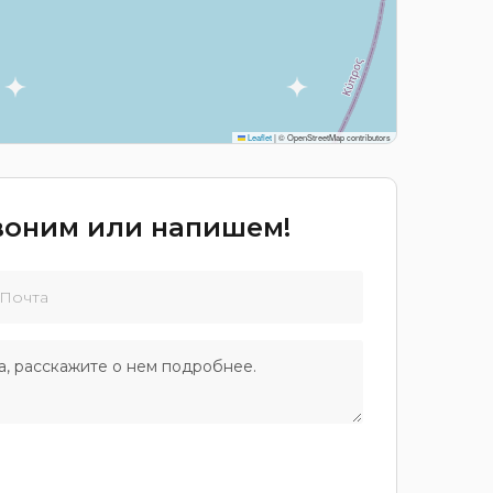
Leaflet
|
© OpenStreetMap contributors
звоним или напишем!