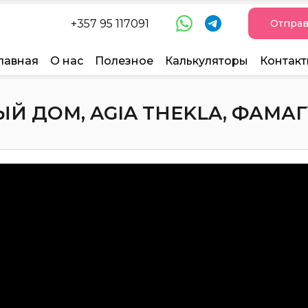
+357 95 117091
Отправ
лавная
О нас
Полезное
Калькуляторы
Контак
 ДОМ, AGIA THEKLA, ФАМАГУС