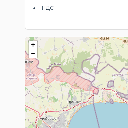
+НДС
+
−