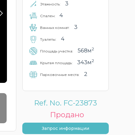
3
Этажность:
4
Cпален:
3
Ванных комнат:
4
Туалеты:
2
568м
Площадь участка:
2
343м
Крытая площадь:
2
Парковочные места:
Ref. No. FC-23873
Продано
Запрос информации