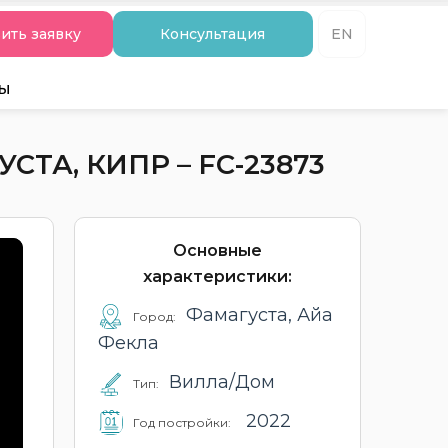
ить заявку
Консультация
EN
ты
ТА, КИПР – FC-23873
Основные
характеристики:
Фамагуста, Айа
Город:
Фекла
Вилла/Дом
Тип:
2022
Год постройки: