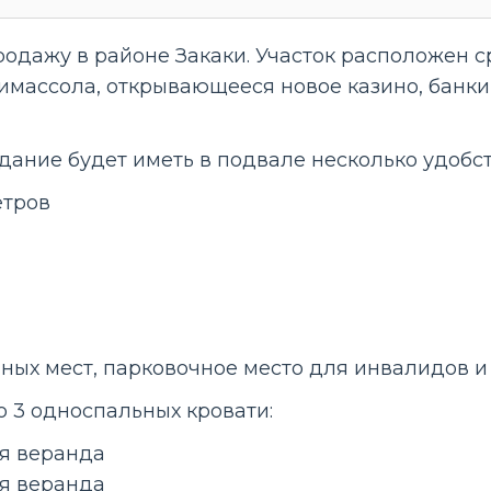
дажу в районе Закаки. Участок расположен ср
Лимассола, открывающееся новое казино, банки
дание будет иметь в подвале несколько удобств
етров
ных мест, парковочное место для инвалидов и
о 3 односпальных кровати:
ая веранда
ая веранда