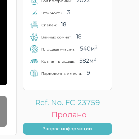
2022
Год постройки:
3
Этажность:
18
Cпален:
18
Ванных комнат:
2
540м
Площадь участка:
2
582м
Крытая площадь:
9
Парковочные места:
Ref. No. FC-23759
Продано
Запрос информации