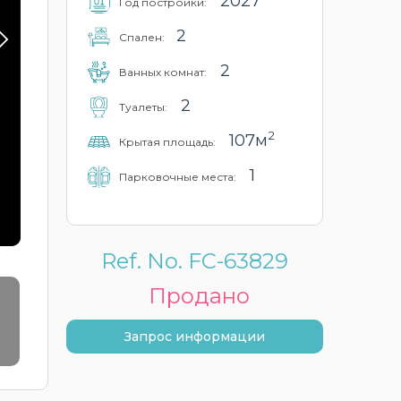
2027
Год постройки:
2
Cпален:
2
Ванных комнат:
2
Туалеты:
2
107м
Крытая площадь:
1
Парковочные места:
Ref. No. FC-63829
Продано
Запрос информации