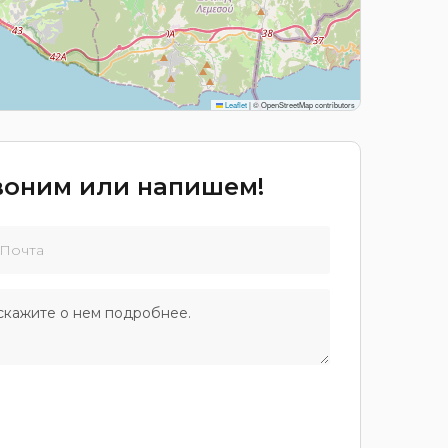
Leaflet
|
© OpenStreetMap contributors
звоним или напишем!