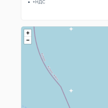
+НДС
+
−