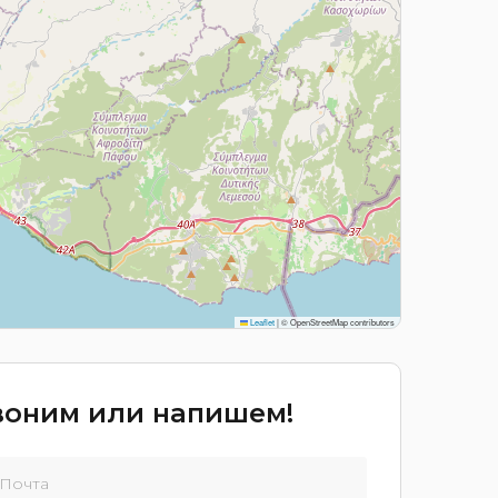
Leaflet
|
© OpenStreetMap contributors
звоним или напишем!