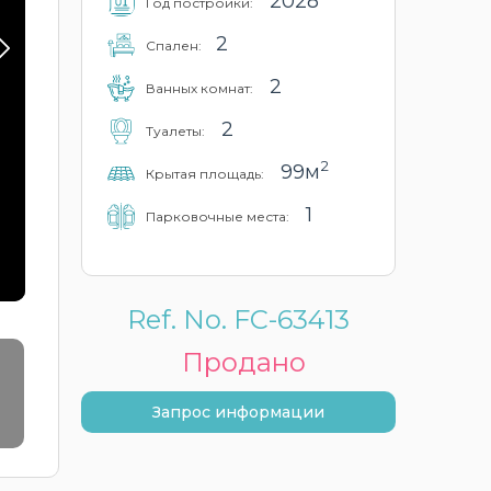
2028
Год постройки:
2
Cпален:
2
Ванных комнат:
2
Туалеты:
2
99м
Крытая площадь:
1
Парковочные места:
Ref. No. FC-63413
Продано
Запрос информации