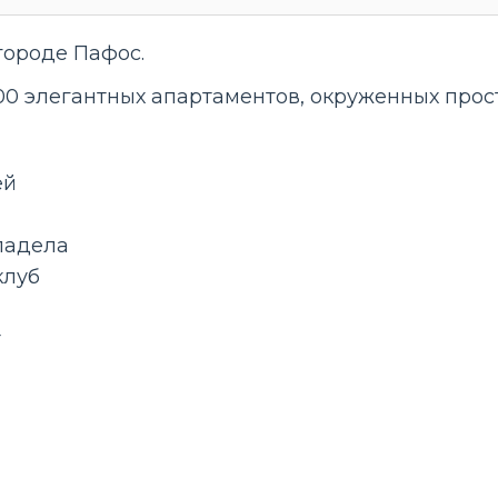
городе Пафос.
 200 элегантных апартаментов, окруженных п
ей
падела
клуб
т