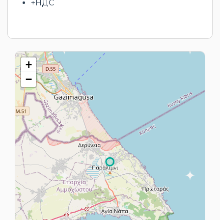
+НДС
+
−