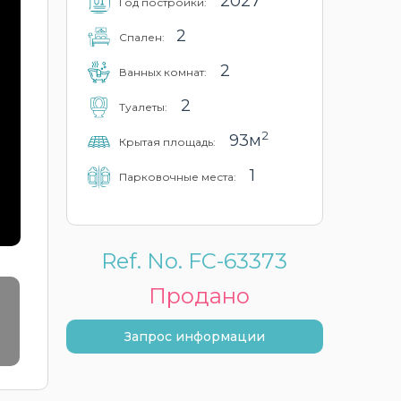
2027
Год постройки:
2
Cпален:
2
Ванных комнат:
2
Туалеты:
2
93м
Крытая площадь:
1
Парковочные места:
Ref. No. FC-63373
Продано
Запрос информации