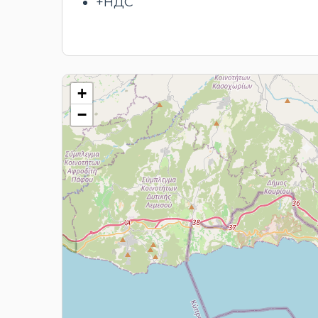
+НДС
+
−