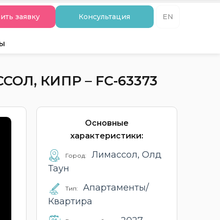
ить заявку
Консультация
EN
ты
Л, КИПР – FC-63373
Основные
характеристики:
Лимассол, Олд
Город:
Таун
Апартаменты/
Тип:
Квартира