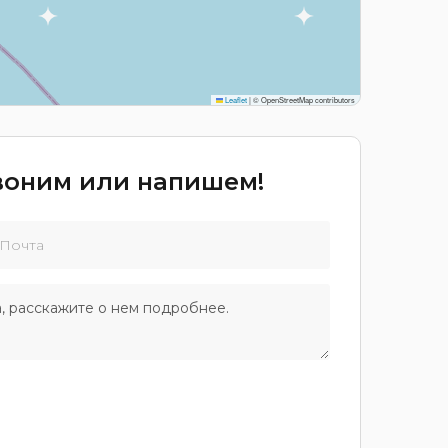
Leaflet
|
© OpenStreetMap contributors
звоним или напишем!