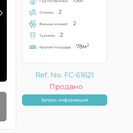
1981
Год постройки:
2
Cпален:
2
Ванных комнат:
2
Туалеты:
2
78м
Крытая площадь:
Ref. No. FC-61621
Продано
Запрос информации