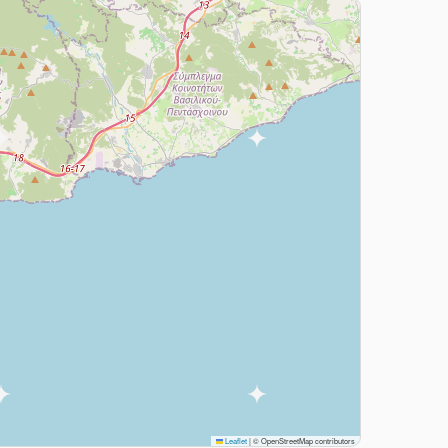
Leaflet
|
© OpenStreetMap contributors