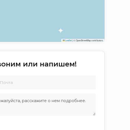
Leaflet
|
© OpenStreetMap contributors
звоним или напишем!