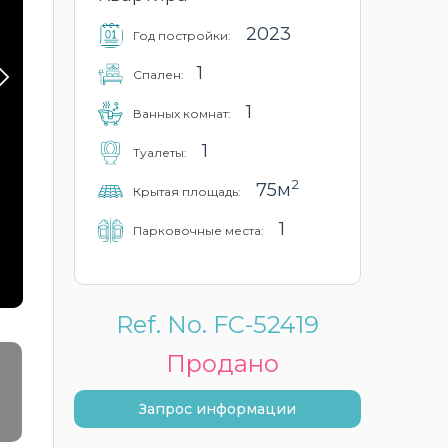
2023
Год постройки:
1
Cпален:
1
Ванных комнат:
1
Туалеты:
2
75м
Крытая площадь:
1
Парковочные места:
Ref. No. FC-52419
Продано
Запрос информации