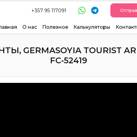
+357 95 117091
Отправ
лавная
О нас
Полезное
Калькуляторы
Контак
ТЫ, GERMASOYIA TOURIST ARE
FC-52419