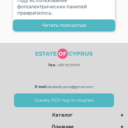
году использование
фотоэлектрических панелей
превратилось..
Читать полностью
Тел.
+357 95 117091
E-mail
estateofcyprus@gmail.com
Скачать PDF-гид по покупке
Каталог
Локации