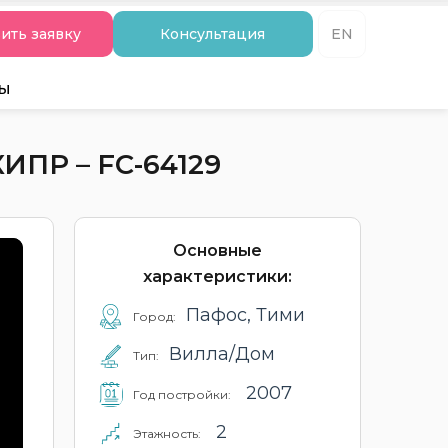
ить заявку
Консультация
EN
ты
ПР – FC-64129
Основные
характеристики:
Пафос, Тими
Город:
Вилла/Дом
Тип:
2007
Год постройки:
2
Этажность: