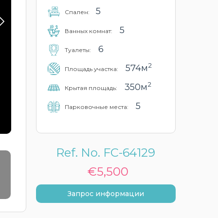
5
Cпален:
5
Ванных комнат:
6
Туалеты:
2
574м
Площадь участка:
2
350м
Крытая площадь:
5
Парковочные места:
Ref. No. FC-64129
€5,500
Запрос информации