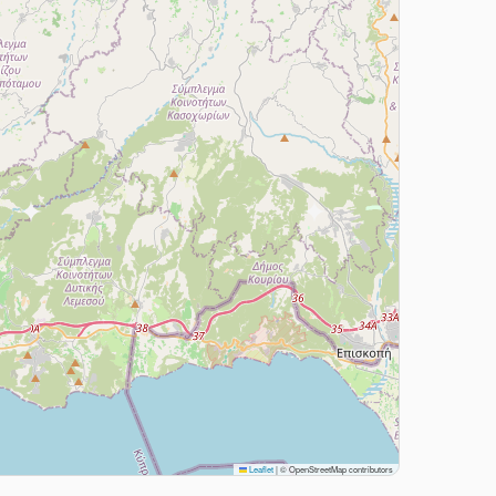
Leaflet
|
© OpenStreetMap contributors