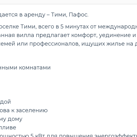
ается в аренду – Тими, Пафос.
селке Тими, всего в 5 минутах от международ
нная вилла предлагает комфорт, уединение и 
семей или профессионалов, ищущих жилье на 
ванными комнатами
одой
ова к заселению
му дому
пливе
мощностью 5 кВт для повышения энергоэффект