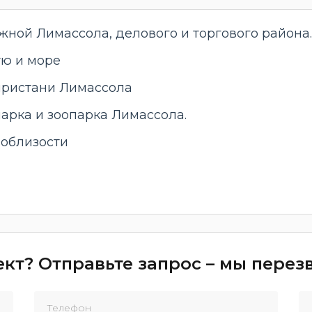
жной Лимассола, делового и торгового района.
ую и море
 пристани Лимассола
парка и зоопарка Лимассола.
поблизости
кт? Отправьте запрос – мы пере