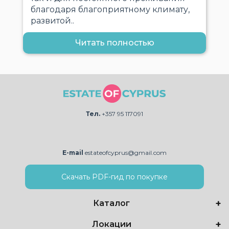
благодаря благоприятному климату,
развитой..
Читать полностью
Тел.
+357 95 117091
E-mail
estateofcyprus@gmail.com
Скачать PDF-гид по покупке
Каталог
Локации