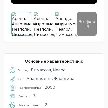
Все фото
(8)
Основные характеристики:
Лимассол, Neapoli
Город:
Апартаменты/Квартира
Тип:
2000
Год постройки:
3
Cпален:
2
Ванных комнат: