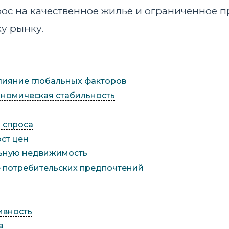
рос на качественное жильё и ограниченное 
у рынку.
лияние глобальных факторов
номическая стабильность
 спроса
ст цен
льную недвижимость
 потребительских предпочтений
ивность
а