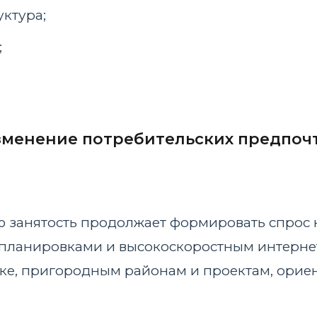
ктура;
;
зменение потребительских предпоч
ю занятость продолжает формировать спрос
ланировками и высокоскоростным интернето
йке, пригородным районам и проектам, ори