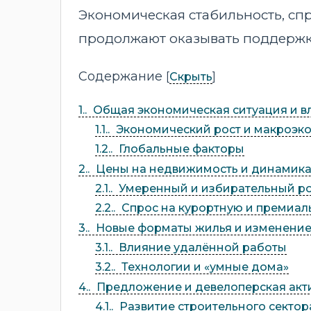
Экономическая стабильность, сп
продолжают оказывать поддержк
Содержание
[
]
Скрыть
1.
Общая экономическая ситуация и в
1.1.
Экономический рост и макроэко
1.2.
Глобальные факторы
2.
Цены на недвижимость и динамика
2.1.
Умеренный и избирательный ро
2.2.
Спрос на курортную и премиа
3.
Новые форматы жилья и изменение
3.1.
Влияние удалённой работы
3.2.
Технологии и «умные дома»
4.
Предложение и девелоперская акт
4.1.
Развитие строительного сектор