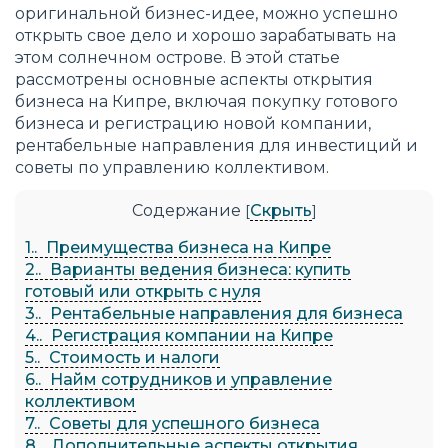
оригинальной бизнес-идее, можно успешно
открыть свое дело и хорошо зарабатывать на
этом солнечном острове. В этой статье
рассмотрены основные аспекты открытия
бизнеса на Кипре, включая покупку готового
бизнеса и регистрацию новой компании,
рентабельные направления для инвестиций и
советы по управлению коллективом.
Содержание
Скрыть
[
]
1.
Преимущества бизнеса на Кипре
2.
Варианты ведения бизнеса: купить
готовый или открыть с нуля
3.
Рентабельные направления для бизнеса
4.
Регистрация компании на Кипре
5.
Стоимость и налоги
6.
Найм сотрудников и управление
коллективом
7.
Советы для успешного бизнеса
8.
Дополнительные аспекты открытия