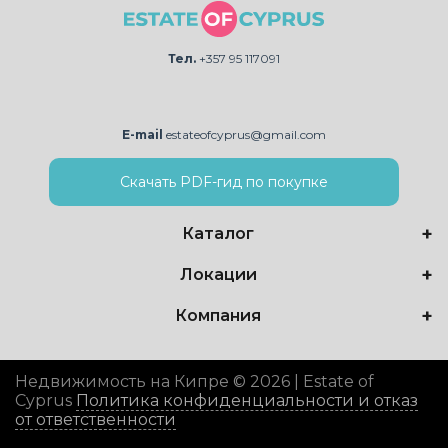
Тел.
+357 95 117091
E-mail
estateofcyprus@gmail.com
Скачать PDF-гид по покупке
Каталог
Локации
Компания
Недвижимость на Кипре © 2026 | Estate of
Cyprus
Политика конфиденциальности и отказ
от ответственности