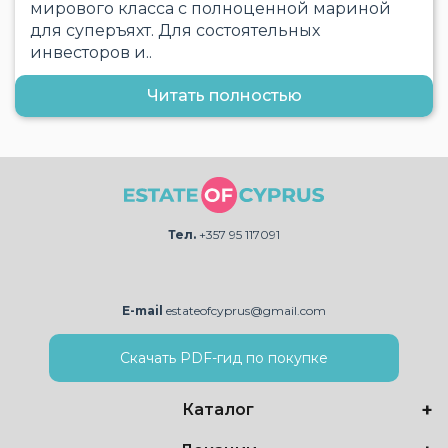
мирового класса с полноценной мариной
для суперъяхт. Для состоятельных
инвесторов и..
Читать полностью
Тел.
+357 95 117091
E-mail
estateofcyprus@gmail.com
Скачать PDF-гид по покупке
Каталог