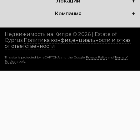
Локации
Компания
Недвижимость на Кипре © 2026 | Estate of
Cyprus
Политика конфиденциальности и отказ
от ответственности
This site is protected by reCAPTCHA and the Google
Privacy Policy
and
Terms of
Service
apply.