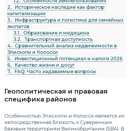
1.2.
Особенности землепользования
2.
Историческое наследие как фактор
капитализации
3.
Инфраструктура и логистика для семейных
экспатов
3.1.
Образование и медицина
3.2.
Транспортная доступность
4.
Сравнительный анализ недвижимости в
Эпископи и Колосси
5.
Инвестиционный потенциал и налоги 2026
6.
Качество жизни и досуг
7.
FAQ: Часто задаваемые вопросы
Геополитическая и правовая
специфика районов
Особенностью Эпископи и Колосси является их
непосредственная близость к Суверенным
базовым территориям Великобритании (SBA). В