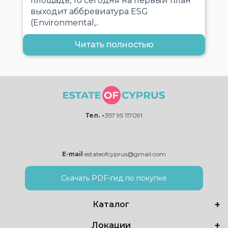
площадь, то сегодня на первый план
выходит аббревиатура ESG
(Environmental,..
Читать полностью
Тел.
+357 95 117091
E-mail
estateofcyprus@gmail.com
Скачать PDF-гид по покупке
Каталог
Локации