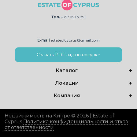
Тел.
+357 95 117091
E-mail
estateofcyprus@gmail.com
Скачать PDF-гид по покупке
Каталог
Локации
Компания
Недвижимость на Кипре © 2026 | Estate of
Cyprus
Политика конфиденциальности и отказ
от ответственности