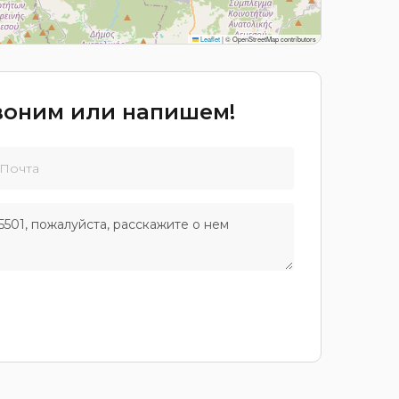
Leaflet
|
© OpenStreetMap contributors
звоним или напишем!