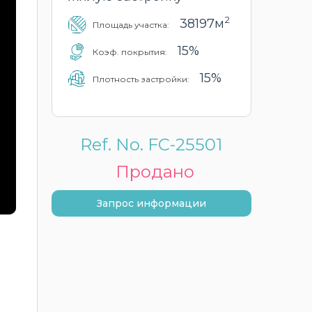
2
38197м
Площадь участка:
15%
Коэф. покрытия:
15%
Плотность застройки:
Ref. No. FC-25501
Продано
Запрос информации